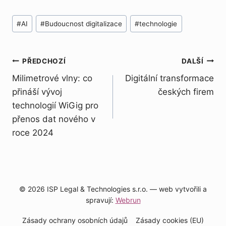
Štítky
#
AI
#
Budoucnost digitalizace
#
technologie
příspěvků:
Navigace
PŘEDCHOZÍ
DALŠÍ
Milimetrové vlny: co
Digitální transformace
pro
přináší vývoj
českých firem
příspěvek
technologií WiGig pro
přenos dat nového v
roce 2024
© 2026 ISP Legal & Technologies s.r.o. — web vytvořili a
spravují:
Webrun
Zásady ochrany osobních údajů
Zásady cookies (EU)