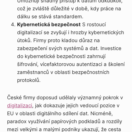
Umožňují snadný přístup k datům odkudkoli,
což je zvláště důležité v době, kdy práce na
dálku se stává standardem.
Kybernetická bezpečnost
S rostoucí
digitalizací se zvyšují i hrozby kybernetických
útoků. Firmy proto kladou důraz na
zabezpečení svých systémů a dat. Investice
do kybernetické bezpečnosti zahrnují
šifrování, vícefaktorovou autentizaci a školení
zaměstnanců v oblasti bezpečnostních
protokolů.
České firmy doposud udělaly významný pokrok v
digitalizaci
, jak dokazuje jejich vedoucí pozice v
EU v oblasti digitálního sdílení dat. Nicméně,
paradox využívání papírových podkladů a rozdíly
mezi velkými a malými podniky ukazují, že cesta