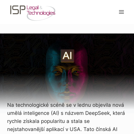
Přeskočit
na
obsah
Na technologické scéně se v lednu objevila nová
umělá inteligence (AI) s názvem DeepSeek, která
rychle získala popularitu a stala se
nejstahovanější aplikací v USA. Tato čínská AI