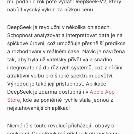
mu podařilo rok poté vydat DeepSeek-V2, který
nabídl vysoký výkon za nízkou cenu.
DeepSeek je revoluční v několika ohledech.
Schopnost analyzovat a interpretovat data je na
špičkové úrovni, což umožňuje přesnější predikce
a rozhodování v reálném čase. Navíc je navržena
tak, aby byla uživatelsky přívětivá a snadno
integrovatelná do různých systémů, což z ní činí
atraktivní volbu pro široké spektrum odvětví.
Výhodou je také její přístupnost. Aplikace
DeepSeek je zdarma dostupná i v
Apple App
Store
, kde se poměrně rychle stala jednou z
nejstahovanějších aplikací
Nicméně s touto revolucí přicházejí i obavy o
soukromí. DeepSeek má přístup k obrovskému